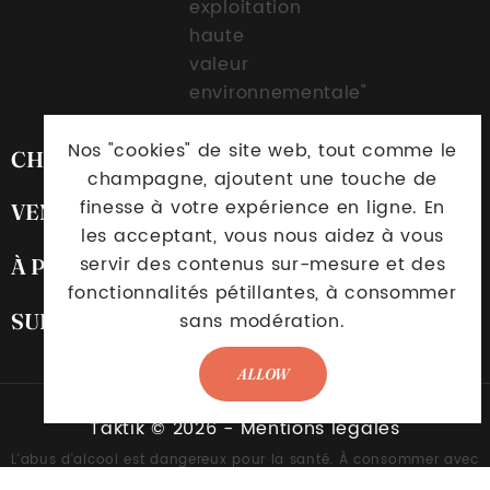
Nos "cookies" de site web, tout comme le
CHAMPAGNE BIGARD

champagne, ajoutent une touche de
finesse à votre expérience en ligne. En
VENTE EN LIGNE

les acceptant, vous nous aidez à vous
servir des contenus sur-mesure et des
À PROPOS DE NOUS

fonctionnalités pétillantes, à consommer
sans modération.
SUIVEZ-NOUS

ALLOW
Taktik © 2026
-
Mentions légales
L'abus d'alcool est dangereux pour la santé. À consommer avec
modération.