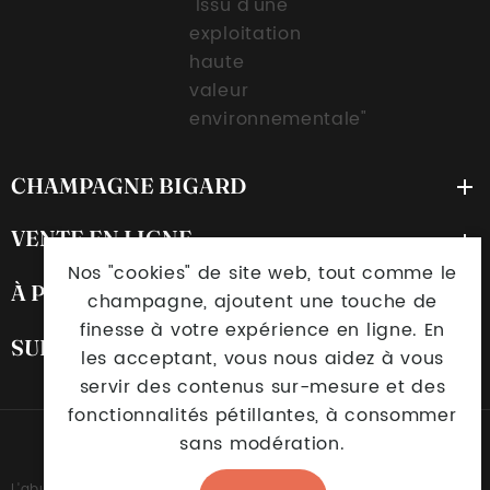
CHAMPAGNE BIGARD

VENTE EN LIGNE

Nos "cookies" de site web, tout comme le
À PROPOS DE NOUS

champagne, ajoutent une touche de
finesse à votre expérience en ligne. En
SUIVEZ-NOUS

les acceptant, vous nous aidez à vous
servir des contenus sur-mesure et des
fonctionnalités pétillantes, à consommer
sans modération.
Taktik © 2026
-
Mentions légales
L'abus d'alcool est dangereux pour la santé. À consommer avec